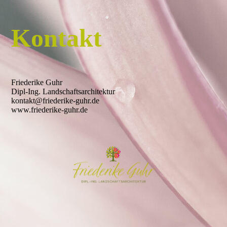
Kontakt
Friederike Guhr
Dipl-Ing. Landschaftsarchitektur
kontakt@friederike-guhr.de
www.friederike-guhr.de