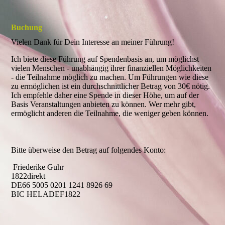
Buchung
Vielen Dank für Dein Interesse an meiner Führung!
Ich biete diese Führung auf Spendenbasis an, um möglichst
vielen Menschen - unabhängig ihrer finanziellen Möglichkeiten
- die Teilnahme möglich zu machen. Um Führungen wie diese
zu ermöglichen ist ein durchschnittlicher Betrag von 30€ nötig.
Ich empfehle daher eine Spende in dieser Höhe, um auf der
Basis Veranstaltungen anbieten zu können. Wer mehr gibt,
ermöglicht anderen die Teilnahme, die weniger geben können.
Bitte überweise den Betrag auf folgendes Konto:
Friederike Guhr
1822direkt
DE66 5005 0201 1241 8926 69
BIC HELADEF1822